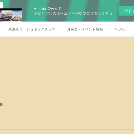
Ameba Owndで
今す
あなただけのホームページやブログをつくろう
東海スロージョギングクラブ
月例会・イベント情報
NEWS
集